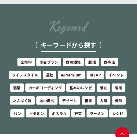
キーワードから探す
全粒粉
小麦ブラン
食物繊維
腸活
食事法
ライフスタイル
運動
&Premium
RIZAP
イベント
温活
カーボローディング
基本のレシピ
献立
睡眠
たんぱく質
地中海式
デザート
糖質
入浴
発酵
パン
ビタミン
ミネラル
野菜
ラーメン
レシピ