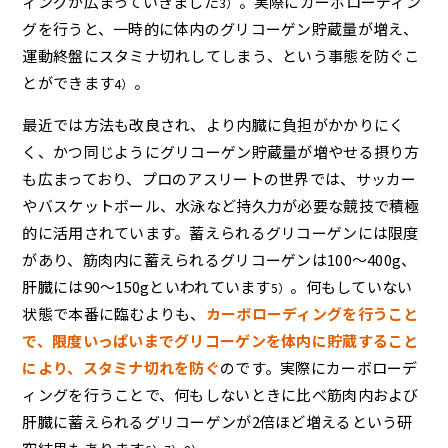
ィングが広まっていきました
。実際にカーボローディン
3）
グを行うと、一時的に体内のグリコーゲン貯蔵量が増え、
運動終盤にスタミナ切れしてしまう、という事態を防ぐこ
とができます
。
4）
最近では方法も改良され、より内臓に負担がかかりにく
く、かつ同じようにグリコーゲン貯蔵量が増やせる摂り方
も広まっており、プロのアスリートの世界では、サッカー
やバスケットボール、水泳など持久力が必要な競技で積極
的に活用されています。蓄えられるグリコーゲンには限度
があり、筋肉内に蓄えられるグリコーゲンは100～400g、
肝臓には90～150gといわれています
。何もしていない
5）
状態で本番に臨むよりも、
カーボローディングを行うこと
で、限度いっぱいまでグリコーゲンを体内に貯蔵すること
により、スタミナ切れを防ぐ
のです。実際にカーボローデ
ィングを行うことで、何もしないときに比べ筋肉内および
肝臓に蓄えられるグリコーゲンが2倍ほど増えるという研