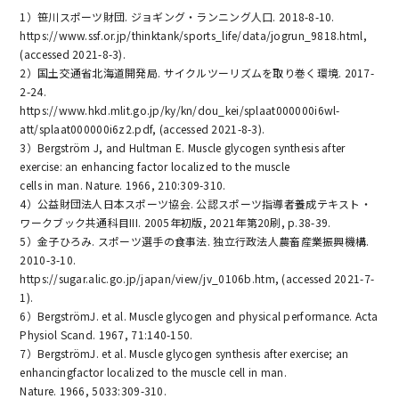
1）笹川スポーツ財団. ジョギング・ランニング人口. 2018-8-10.
https://www.ssf.or.jp/thinktank/sports_life/data/jogrun_9818.html,
(accessed 2021-8-3).
2）国土交通省北海道開発局. サイクルツーリズムを取り巻く環境. 2017-
2-24.
https://www.hkd.mlit.go.jp/ky/kn/dou_kei/splaat000000i6wl-
att/splaat000000i6z2.pdf, (accessed 2021-8-3).
3）Bergström J, and Hultman E. Muscle glycogen synthesis after
exercise: an enhancing factor localized to the muscle
cells in man. Nature. 1966, 210:309-310.
4）公益財団法人日本スポーツ協会. 公認スポーツ指導者養成テキスト・
ワークブック共通科目III. 2005年初版, 2021年第20刷, p.38-39.
5）金子ひろみ. スポーツ選手の食事法. 独立行政法人農畜産業振興機構.
2010-3-10.
https://sugar.alic.go.jp/japan/view/jv_0106b.htm, (accessed 2021-7-
1).
6）BergströmJ. et al. Muscle glycogen and physical performance. Acta
Physiol Scand. 1967, 71:140-150.
7）BergströmJ. et al. Muscle glycogen synthesis after exercise; an
enhancingfactor localized to the muscle cell in man.
Nature. 1966, 5033:309-310.