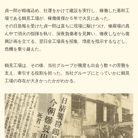
貞一郎が精魂込め、社運をかけて建設を実行し、稼働した基幹工
場である鶴見工場が、稼働後僅か５年で火災にあった。
その日急報を受けた貞一郎は直ちに現場に駆けつけ、修羅場の真
ん中で消火の指揮を執り、深夜負傷者を見舞い、徹夜しながら復
興計画を立てる。翌日全工場長を招集、増産を指示するなどし、
危機を乗り越えた。
鶴見工場は、その後、当社グループが幾度も出会う数々の苦難を
支え、牽引する役割を担った。当社グループにとっていかに鶴見
工場の存在が大きかったかがわかる。