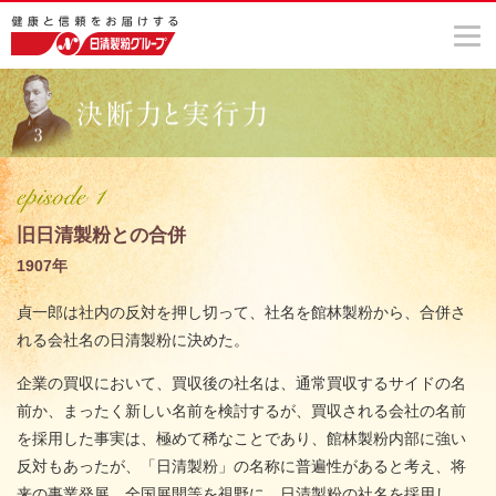
旧日清製粉との合併
1907年
貞一郎は社内の反対を押し切って、社名を館林製粉から、合併さ
れる会社名の日清製粉に決めた。
企業の買収において、買収後の社名は、通常買収するサイドの名
前か、まったく新しい名前を検討するが、買収される会社の名前
を採用した事実は、極めて稀なことであり、館林製粉内部に強い
反対もあったが、「日清製粉」の名称に普遍性があると考え、将
来の事業発展、全国展開等を視野に、日清製粉の社名を採用し