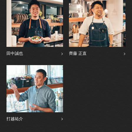
田中誠也
齊藤 正直
打越祐介