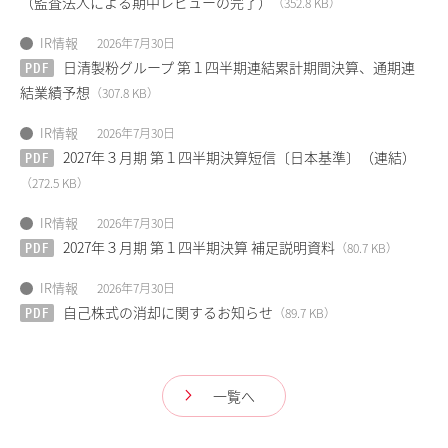
（監査法人による期中レビューの完了）
（352.8 KB）
IR情報
2026年7月30日
PDF
日清製粉グループ 第１四半期連結累計期間決算、通期連
結業績予想
（307.8 KB）
IR情報
2026年7月30日
PDF
2027年３月期 第１四半期決算短信〔日本基準〕（連結）
（272.5 KB）
IR情報
2026年7月30日
PDF
2027年３月期 第１四半期決算 補足説明資料
（80.7 KB）
IR情報
2026年7月30日
PDF
自己株式の消却に関するお知らせ
（89.7 KB）
一覧へ