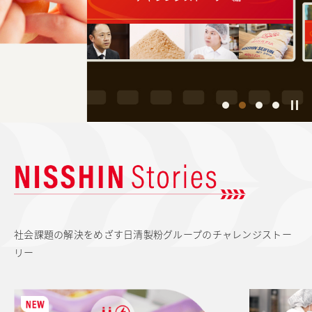
商品情報
採用情報
お問い合わせ
English
1
2
3
4
一
時
停
止
社会課題の解決をめざす日清製粉グループのチャレンジストー
リー