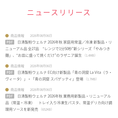
ニュースリリース
商品情報
2026年08月06日
PDF
日清製粉ウェルナ 2026年秋 家庭用常温／冷凍 新製品・リ
ニューアル品 全27品 “レンジで1分50秒”新シリーズ「やみつき
麺」、“お皿に盛って焼くだけ”のラザニア誕生
（
1.4MB
）
商品情報
2026年08月06日
PDF
日清製粉ウェルナ EC向け新製品「青の洞窟 La Vita（ラ・
ヴィータ）」・「青の洞窟 スパゲッティ」登場
（
1.7MB
）
商品情報
2026年08月06日
PDF
日清製粉ウェルナ 2026年秋 業務用新製品・リニューアル
品（常温・冷凍） トレイ入り冷凍生パスタ、常温デリカ向け調
理用ソースを新発売
（
652KB
）