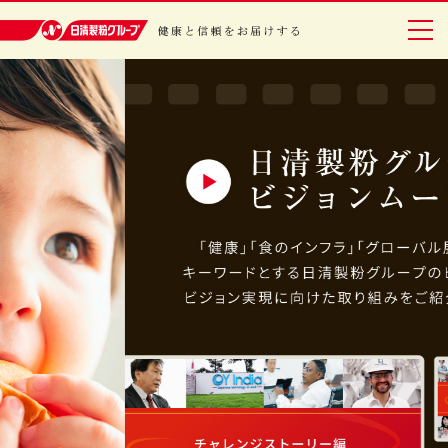
日清製粉グループ 健康と信頼をお届けする
グループについて
事業紹介
研究開発
安全・安心
IR情報
サステナビリティ
レシピ・エンタメ
ニュースリリース