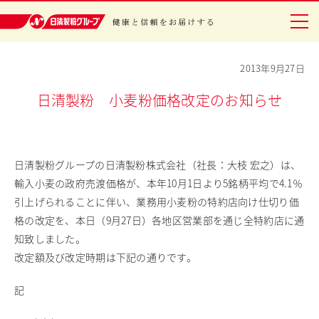
日清製粉グループ 健康と信頼をお届けする
2013年9月27日
日清製粉 小麦粉価格改定のお知らせ
グループについて
事業紹介
日清製粉グループの日清製粉株式会社（社長：大枝 宏之）は、
研究開発
輸入小麦の政府売渡価格が、本年10月1日より5銘柄平均で4.1％
安全・安心
引上げられることに伴い、業務用小麦粉の特約店向け仕切り価
格の改定を、本日（9月27日）各地区営業部を通じ全特約店に通
IR情報
知致しました。
改定額及び改定時期は下記の通りです。
サステナビリティ
レシピ・エンタメ
記
ニュースリリース