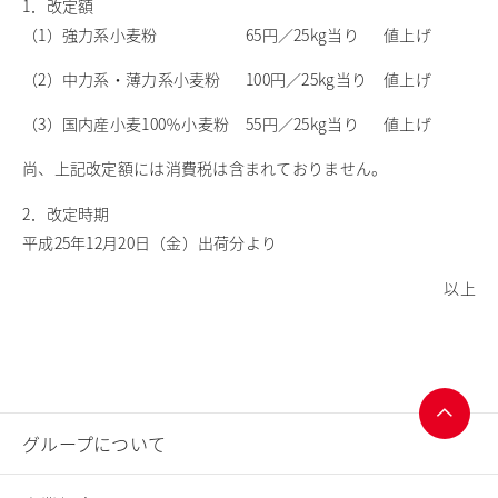
1．改定額
（1）強力系小麦粉
65円／25kg当り
値上げ
商品情報
採用情報
（2）中力系・薄力系小麦粉
100円／25kg当り
値上げ
お問い合わせ
（3）国内産小麦100％小麦粉
55円／25kg当り
値上げ
English
尚、上記改定額には消費税は含まれておりません。
2．改定時期
平成25年12月20日（金）出荷分より
以上
グループについて
ページ
トップ