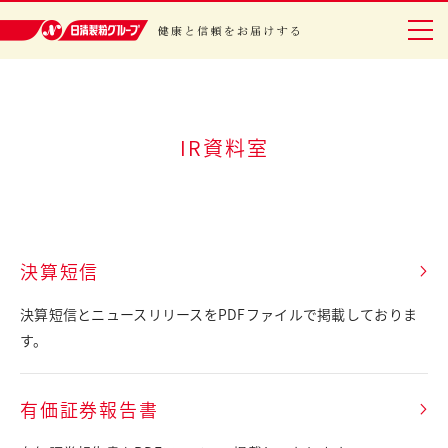
日清製粉グループ 健康と信頼をお届けする
グループについて
IR資料室
事業紹介
研究開発
決算短信
安全・安心
決算短信とニュースリリースをPDFファイルで掲載しておりま
IR情報
す。
サステナビリティ
有価証券報告書
レシピ・エンタメ
ニュースリリース