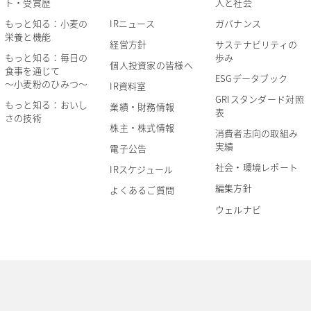
ト・受賞歴
人と社会
IRニュース
もっと知る：小麦の
ガバナンス
栄養と機能
経営方針
サステナビリティの
もっと知る：毎日の
歩み
個人投資家の皆様へ
食事を通じて
ESGデータブック
～小麦粉のひみつ～
IR資料室
GRIスタンダード対照
もっと知る：おいし
業績・財務情報
表
さの技術
株主・株式情報
消費者志向の取組み
実績
電子公告
社会・環境レポート
IRスケジュール
編集方針
よくあるご質問
ウェルナビ