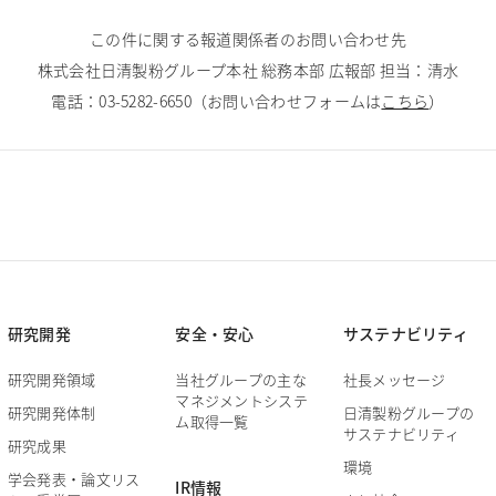
この件に関する報道関係者のお問い合わせ先
株式会社日清製粉グループ本社
総務本部 広報部 担当：清水
電話：
03-5282-6650
（お問い合わせフォームは
こちら
）
研究開発
安全・安心
サステナビリティ
研究開発領域
当社グループの主な
社長メッセージ
マネジメントシステ
研究開発体制
日清製粉グループの
ム取得一覧
サステナビリティ
研究成果
環境
学会発表・論文リス
IR情報