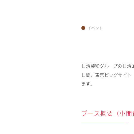
イベント
日清製粉グループの日清エン
日間、東京ビッグサイト（東
ます。
ブース概要（小間番