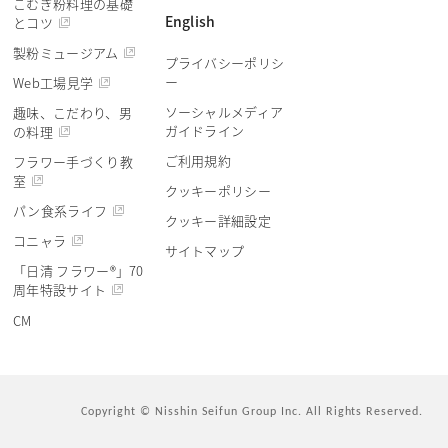
こむぎ粉料理の基礎
English
とコツ
製粉ミュージアム
プライバシーポリシ
ー
Web工場見学
ソーシャルメディア
趣味、こだわり、男
ガイドライン
の料理
ご利用規約
フラワー手づくり教
室
クッキーポリシー
パン食系ライフ
クッキー詳細設定
コニャラ
サイトマップ
「日清 フラワー®」70
周年特設サイト
CM
Copyright © Nisshin Seifun Group Inc.
All Rights Reserved.