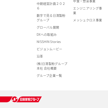
中食・惣菜事業
中期経営計画２０２
６
エンジニアリング事
業
数字で見る日清製粉
グループ
メッシュクロス事業
グローバル展開
DXへの取組み
NISSHIN Stories
ビジョンムービー
沿革
(株)日清製粉グループ
本社 会社概要
グループ企業一覧
日清製粉グループ