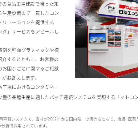
での食品工場建設で培った知
ら生産設備まで一貫したコン
ソリューションを提供する
ング」サービスをアピールし
事例を壁面グラフィックや模
紹介するとともに、お客様の
のお困りごとに関するご相談
トがお答えします。
品工場におけるコンタミネー
少量多品種生産に適したバッチ連続システムを実現する「マトコン
用容器システムで、当社が2002年から国内唯一の販売店となり、食品･医薬
い分野で採用されています。