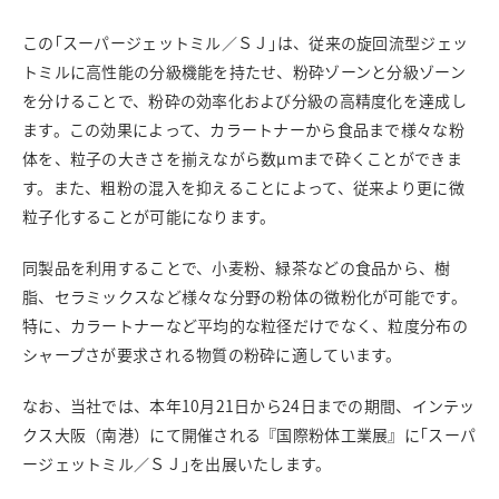
商品情報
この｢スーパージェットミル／ＳＪ｣は、従来の旋回流型ジェッ
トミルに高性能の分級機能を持たせ、粉砕ゾーンと分級ゾーン
採用情報
を分けることで、粉砕の効率化および分級の高精度化を達成し
お問い合わせ
ます。この効果によって、カラートナーから食品まで様々な粉
English
体を、粒子の大きさを揃えながら数μｍまで砕くことができま
す。また、粗粉の混入を抑えることによって、従来より更に微
粒子化することが可能になります。
同製品を利用することで、小麦粉、緑茶などの食品から、樹
脂、セラミックスなど様々な分野の粉体の微粉化が可能です。
特に、カラートナーなど平均的な粒径だけでなく、粒度分布の
シャープさが要求される物質の粉砕に適しています。
なお、当社では、本年10月21日から24日までの期間、インテッ
クス大阪（南港）にて開催される『国際粉体工業展』に｢スーパ
ージェットミル／ＳＪ｣を出展いたします。