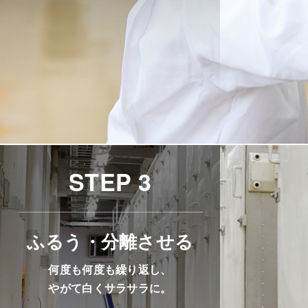
STEP 3
ふるう・分離させる
何度も何度も繰り返し、
やがて白くサラサラに。