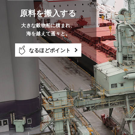
原料を搬入する
大きな穀物船に積まれ、
海を越えて遥々と。
なるほどポイント