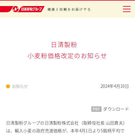
日清製粉グループ 健康と信頼をお届けする
グループについて
日清製粉
小麦粉価格改定のお知らせ
事業紹介
研究開発
安全・安心
2024年4月10日
お知らせ
IR情報
PDF
ダウンロード
サステナビリティ
レシピ・エンタメ
日清製粉グループの日清製粉株式会社（取締役社長 山田貴夫）
は、輸入小麦の政府売渡価格が、本年4月1日より5銘柄平均で
ニュースリリース