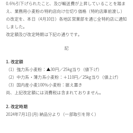
0.6％引下げられたこと、及び輸送費が上昇していることを踏ま
商品情報
え、業務用小麦粉の特約店向け仕切り価格（特約店庫前渡し）
の改定を、本日（4月10日）各地区営業部を通じ全特約店に通知
採用情報
しました。
お問い合わせ
改定額及び改定時期は下記の通りです。
English
記
1. 改定額
（1）強力系小麦粉：▲30円／25kg当り（値下げ）
（2）中力系・薄力系小麦粉：＋110円／25kg当り（値上げ）
（3）国内産小麦100％小麦粉：据え置き
尚、上記改定額には消費税は含まれておりません。
2. 改定時期
2024年7月1日(月) 納品分より（一部取引を除く）