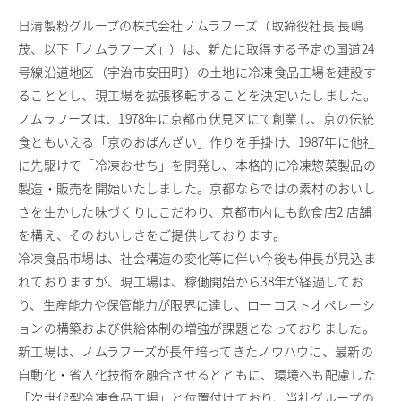
日清製粉グループの株式会社ノムラフーズ（取締役社長 長嶋
商品情報
茂、以下「ノムラフーズ」）は、新たに取得する予定の国道24
採用情報
号線沿道地区（宇治市安田町）の土地に冷凍食品工場を建設す
お問い合わせ
ることとし、現工場を拡張移転することを決定いたしました。
ノムラフーズは、1978年に京都市伏見区にて創業し、京の伝統
English
食ともいえる「京のおばんざい」作りを手掛け、1987年に他社
に先駆けて「冷凍おせち」を開発し、本格的に冷凍惣菜製品の
製造・販売を開始いたしました。京都ならではの素材のおいし
さを生かした味づくりにこだわり、京都市内にも飲食店2 店舗
を構え、そのおいしさをご提供しております。
冷凍食品市場は、社会構造の変化等に伴い今後も伸長が見込ま
れておりますが、現工場は、稼働開始から38年が経過してお
り、生産能力や保管能力が限界に達し、ローコストオペレーシ
ョンの構築および供給体制の増強が課題となっておりました。
新工場は、ノムラフーズが長年培ってきたノウハウに、最新の
自動化・省人化技術を融合させるとともに、環境へも配慮した
「次世代型冷凍食品工場」と位置付けており、当社グループの