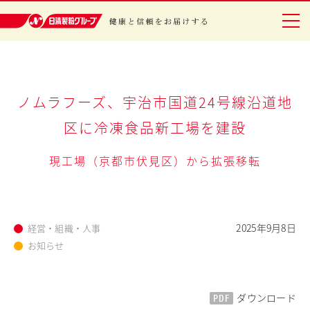
日清製粉グループ 健康と信頼をお届けする
グループについて
ノムラフーズ、宇治市国道24号線沿道地
区に
冷凍食品新工場を建設
事業紹介
現工場（京都市伏見区）から拡張移転
研究開発
安全・安心
IR情報
2025年9月8日
経営・組織・人事
お知らせ
サステナビリティ
レシピ・エンタメ
PDF
ダウンロード
ニュースリリース