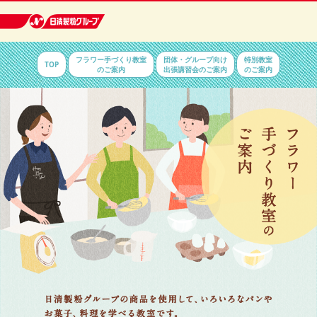
日清製粉
フラワー手づくり教室
団体・グループ向け
特別教室
TOP
グルー
のご案内
出張講習会のご案内
のご案内
プ 健康
と信頼を
お届けす
る