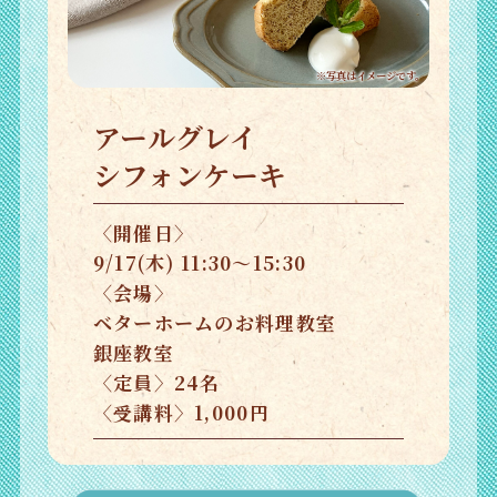
※写真はイメージです。
アールグレイ
シフォンケーキ
〈開催日〉
9/17(木) 11:30～15:30
〈会場〉
ベターホームのお料理教室
銀座教室
〈定員〉24名
〈受講料〉1,000円