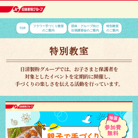
日清製粉
フラワー手づくり教室
団体・グループ向け
特別教室
TOP
グルー
のご案内
出張講習会のご案内
のご案内
プ 健康
と信頼を
日清製粉グループでは、お子さまと保護者を
お届けす
対象としたイベントを定期的に開催し、
手づくりの楽しさを伝える活動を行っています。
る