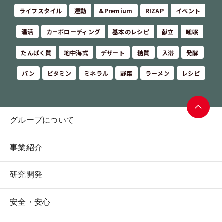
ライフスタイル
運動
&Premium
RIZAP
イベント
温活
カーボローディング
基本のレシピ
献立
睡眠
たんぱく質
地中海式
デザート
糖質
入浴
発酵
パン
ビタミン
ミネラル
野菜
ラーメン
レシピ
グループについて
ページ
トップ
事業紹介
へ
研究開発
安全・安心