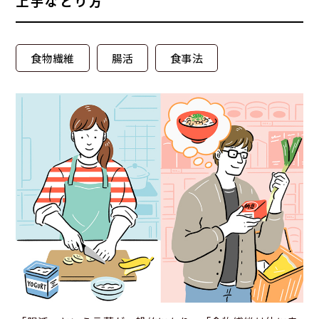
上手なとり方
食物繊維
腸活
食事法