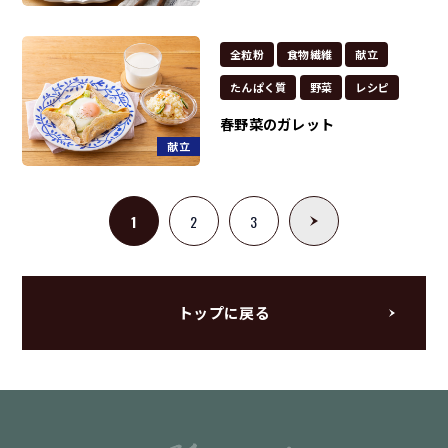
全粒粉
食物繊維
献立
たんぱく質
野菜
レシピ
春野菜のガレット
献立
1
2
3
トップに戻る