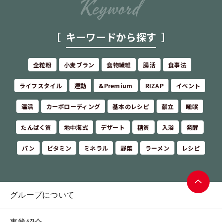
キーワードから探す
全粒粉
小麦ブラン
食物繊維
腸活
食事法
ライフスタイル
運動
&Premium
RIZAP
イベント
温活
カーボローディング
基本のレシピ
献立
睡眠
たんぱく質
地中海式
デザート
糖質
入浴
発酵
パン
ビタミン
ミネラル
野菜
ラーメン
レシピ
グループについて
ページ
トップ