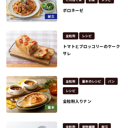
ボロネーゼ
献立
全粒粉
レシピ
トマトとブロッコリーのケーク
サレ
全粒粉
基本のレシピ
パン
レシピ
全粒粉入りナン
基本
全粒粉
食物繊維
献立