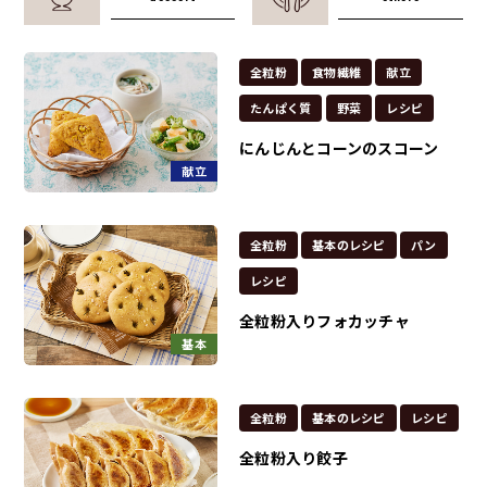
全粒粉
食物繊維
献立
たんぱく質
野菜
レシピ
にんじんとコーンのスコーン
献立
全粒粉
基本のレシピ
パン
レシピ
全粒粉入りフォカッチャ
基本
全粒粉
基本のレシピ
レシピ
全粒粉入り餃子