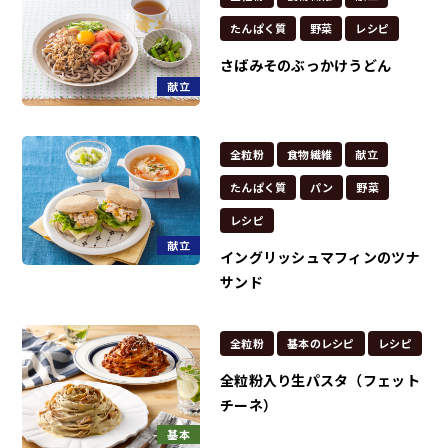
たんぱく質
野菜
レシピ
さばみそのぶっかけうどん
献立
全粒粉
食物繊維
献立
たんぱく質
パン
野菜
レシピ
献立
イングリッシュマフィンのツナ
サンド
全粒粉
基本のレシピ
レシピ
全粒粉入り生パスタ（フェット
チーネ）
基本