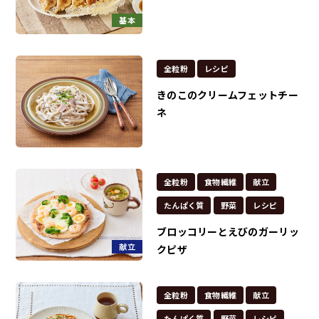
基本
全粒粉
レシピ
きのこのクリームフェットチー
ネ
全粒粉
食物繊維
献立
たんぱく質
野菜
レシピ
ブロッコリーとえびのガーリッ
献立
クピザ
全粒粉
食物繊維
献立
たんぱく質
野菜
レシピ