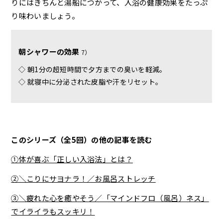
りにはきちんと湯船につかって、入浴の健康効果をたっぷ
り味わいましょう。
朝シャワーの効果
7）
◇ 朝1分の超短時間で夕方までの臭いを軽減。
◇ 就寝中に分泌された皮脂や汗をリセット。
このシリーズ（全5回）の他の記事を読む
①体が喜ぶ「正しい入浴法」とは？
②＼こりにサヨナラ！／お風呂ストレッチ
③＼疲れた心を癒やそう／「マインドフロ（風呂）ネス」
でイライラもスッキリ！