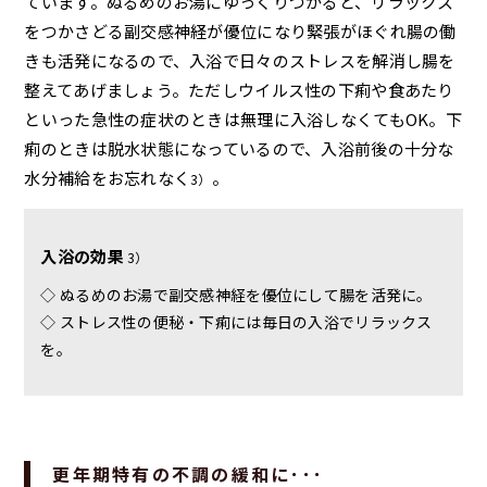
ています。ぬるめのお湯にゆっくりつかると、リラックス
をつかさどる副交感神経が優位になり緊張がほぐれ腸の働
きも活発になるので、入浴で日々のストレスを解消し腸を
整えてあげましょう。ただしウイルス性の下痢や食あたり
といった急性の症状のときは無理に入浴しなくてもOK。下
痢のときは脱水状態になっているので、入浴前後の十分な
水分補給をお忘れなく
。
3）
入浴の効果
3）
◇ ぬるめのお湯で副交感神経を優位にして腸を活発に。
◇ ストレス性の便秘・下痢には毎日の入浴でリラックス
を。
更年期特有の不調の緩和に･･･