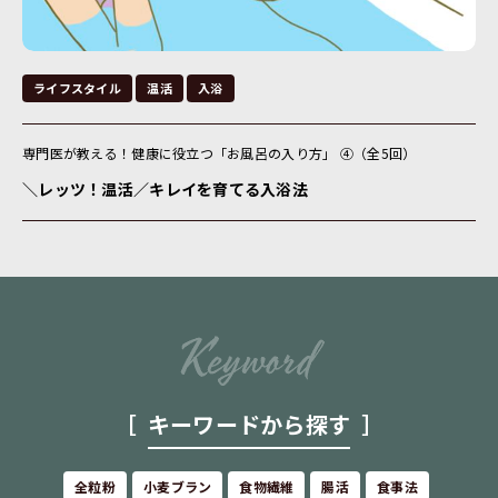
ライフスタイル
温活
入浴
専門医が教える！健康に役立つ「お風呂の入り方」 ④（全5回）
＼レッツ！温活／キレイを育てる入浴法
キーワードから探す
全粒粉
小麦ブラン
食物繊維
腸活
食事法