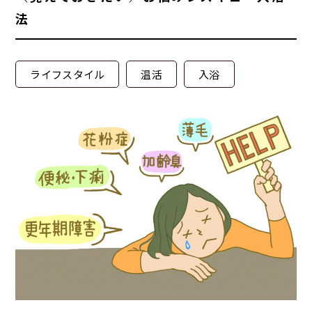
法
ライフスタイル
温活
入浴