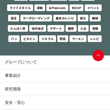
ライフスタイル
運動
&Premium
RIZAP
イベント
温活
カーボローディング
基本のレシピ
献立
睡眠
たんぱく質
地中海式
デザート
糖質
入浴
発酵
パン
ビタミン
ミネラル
野菜
ラーメン
レシピ
グループについて
ページ
トップ
事業紹介
へ
研究開発
安全・安心