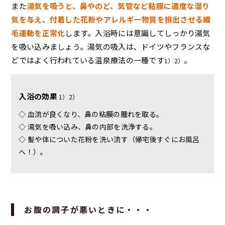
また
湯気を吸うと、鼻やのど、気管など粘膜に適度な湿り
気を与え、付着した花粉やアレルギー物質を排出させる繊
毛運動を正常化
します。入浴時には意識してしっかり湯気
を吸い込みましょう。湯気の吸入は、ドイツやフランスな
どではよく行われている温泉療法の一種です
。
1）2）
入浴の効果
1）2）
◇ 血流が良くなり、鼻の粘膜の腫れを取る。
◇ 湯気を吸い込み、鼻の内部を洗浄する。
◇ 髪や体についた花粉を洗い流す（帰宅後すぐにお風呂
へ！）。
お腹の調子が悪いときに・・・