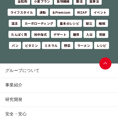
全粒粉
小麦ブラン
食物繊維
腸活
食事法
ライフスタイル
運動
&Premium
RIZAP
イベント
温活
カーボローディング
基本のレシピ
献立
睡眠
たんぱく質
地中海式
デザート
糖質
入浴
発酵
パン
ビタミン
ミネラル
野菜
ラーメン
レシピ
グループについて
ページ
トップ
事業紹介
へ
研究開発
安全・安心