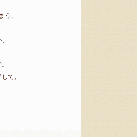
まう。
か、
で。
ドして。