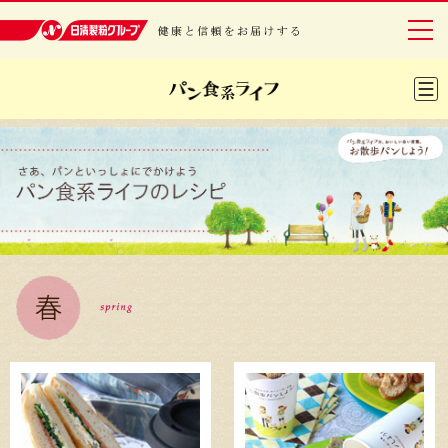
日清製粉グループ 健康と信頼をお届けする
グループについて
事業紹介
研究開発
安全・安心
IR情報
サステナビリティ
レシピ・エンタメ
ニュースリリース