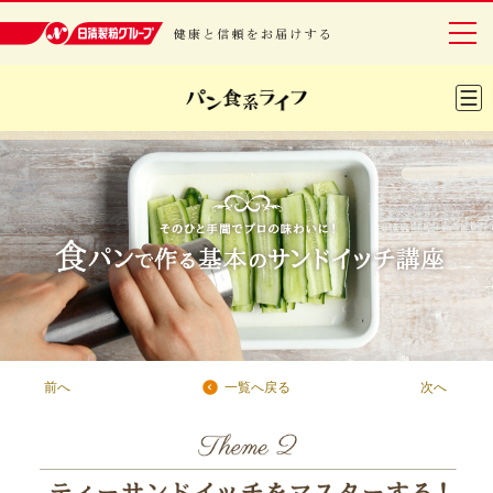
日清製粉グループ 健康と信頼をお届けする
グループについて
事業紹介
研究開発
安全・安心
IR情報
前へ
次へ
一覧へ戻る
サステナビリティ
レシピ・エンタメ
ニュースリリース