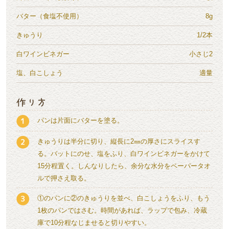
バター（食塩不使用）
8g
きゅうり
1/2本
白ワインビネガー
小さじ2
塩、白こしょう
適量
パンは片面にバターを塗る。
きゅうりは半分に切り、縦長に2㎜の厚さにスライスす
る。バットにのせ、塩をふり、白ワインビネガーをかけて
15分程置く。しんなりしたら、余分な水分をペーパータオ
ルで押さえ取る。
①のパンに②のきゅうりを並べ、白こしょうをふり、もう
1枚のパンではさむ。時間があれば、ラップで包み、冷蔵
庫で10分程なじませると切りやすい。