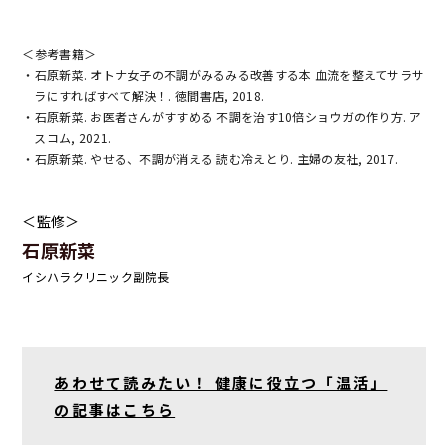
＜参考書籍＞
・石原新菜. オトナ女子の不調がみるみる改善する本 血流を整えてサラサ
ラにすればすべて解決！. 徳間書店, 2018.
・石原新菜. お医者さんがすすめる 不調を治す10倍ショウガの作り方. ア
スコム, 2021.
・石原新菜. やせる、不調が消える 読む冷えとり. 主婦の友社, 2017.
＜監修＞
石原新菜
イシハラクリニック副院長
あわせて読みたい！ 健康に役立つ「温活」
の記事はこちら