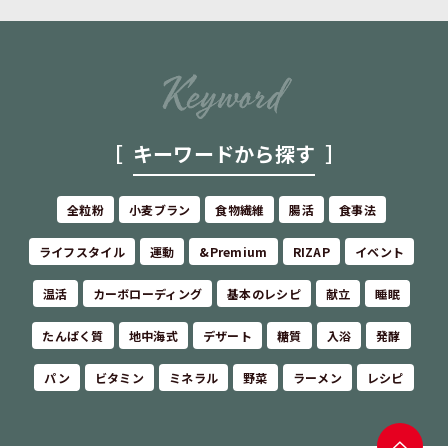
キーワードから探す
全粒粉
小麦ブラン
食物繊維
腸活
食事法
ライフスタイル
運動
&Premium
RIZAP
イベント
温活
カーボローディング
基本のレシピ
献立
睡眠
たんぱく質
地中海式
デザート
糖質
入浴
発酵
パン
ビタミン
ミネラル
野菜
ラーメン
レシピ