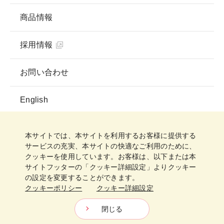
商品情報
採用情報
お問い合わせ
English
プライバシーポリシー
ソーシャルメディアガイドライン
ご利用規約
クッキーポリシー
クッキー詳細設定
本サイトでは、本サイトを利用するお客様に提供する
サイトマップ
サービスの充実、本サイトの快適なご利用のために、
クッキーを使用しています。お客様は、以下または本
サイトフッターの「クッキー詳細設定」よりクッキー
の設定を変更することができます。
クッキーポリシー
クッキー詳細設定
日清製粉グループ
Copyright © Nisshin Seifun Group Inc.
All Rights Reserved.
閉じる