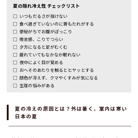
夏の隠れ冷え性 チェックリスト
□
いつもだるさが抜けない
□
食べ過ぎていないのに胃もたれがする
□
便秘がちでお腹がぽっこり
□
倦怠感、こりでつらい
□
夕方になると足がむくむ
□
疲れていてもなかなか眠れない
□
夜中によく目が覚める
□
おへそのあたりを触るとヒヤッとする
□
顔色が冴えず、クマやくすみが気になる
□
生理の悩みがある
夏の冷えの原因とは？外は暑く、室内は寒い
日本の夏