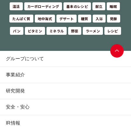
温活
カーボローディング
基本のレシピ
献立
睡眠
たんぱく質
地中海式
デザート
糖質
入浴
発酵
パン
ビタミン
ミネラル
野菜
ラーメン
レシピ
グループについて
ページ
トップ
事業紹介
へ
研究開発
安全・安心
IR情報