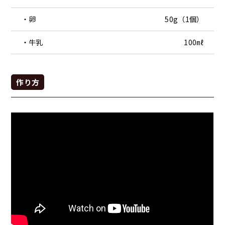
・卵
50g（1個）
・牛乳
100㎖
作り方