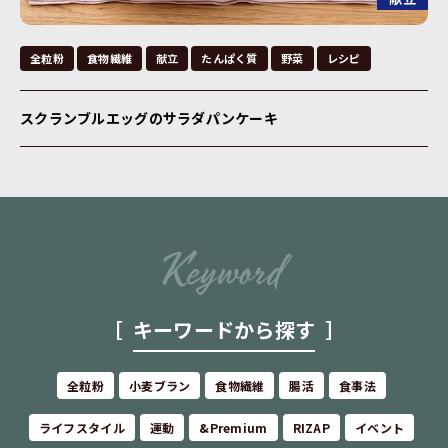
全粒粉
食物繊維
献立
たんぱく質
野菜
レシピ
スクランブルエッグのサラダパンケーキ
キーワードから探す
全粒粉
小麦ブラン
食物繊維
腸活
食事法
ライフスタイル
運動
&Premium
RIZAP
イベント