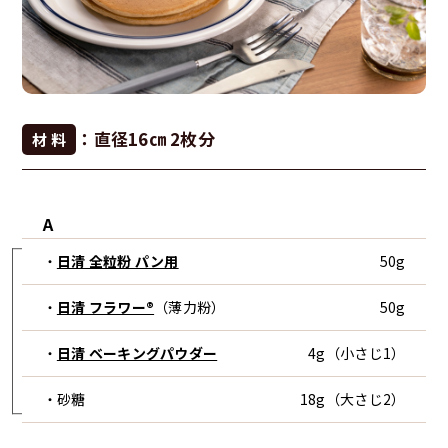
：直径16㎝ 2枚分
材 料
A
・
日清 全粒粉 パン用
50g
・
日清 フラワー®
（薄力粉）
50g
・
日清 ベーキングパウダー
4g（小さじ1）
・砂糖
18g（大さじ2）