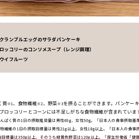
スクランブルエッグのサラダパンケーキ
ブロッコリーのコンソメスープ（レンジ調理）
キウイフルーツ
く質
、食物繊維
、野菜
を摂ることができます。パンケー
※1
※2
※3
ブロッコリーとコーンには不足しがちな食物繊維が含まれていま
るたんぱく質の1日の摂取推奨量は男性65g、女性50g。「日本人の食事摂取基準
る食物繊維の1日の摂取目標量は男性21g以上、女性18g以上。「日本人の食事
取目標量は350g以上、そのうち緑黄色野菜は120g以上。「厚生労働省「健