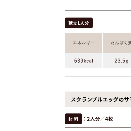
献立1人分
スクランブルエッグのサ
：2人分／4枚
材 料