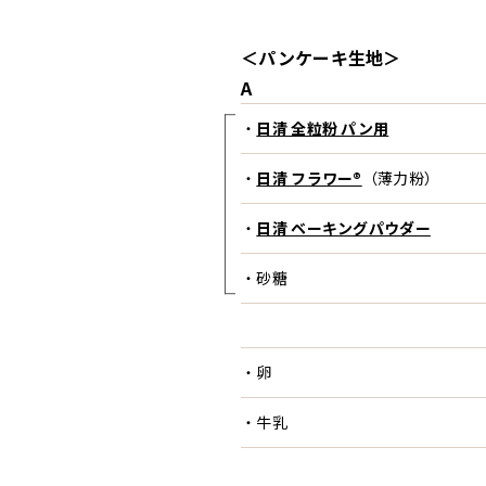
＜パンケーキ生地＞
A
・
日清 全粒粉 パン用
・
日清 フラワー®
（薄力粉）
・
日清 ベーキングパウダー
・砂糖
・卵
・牛乳