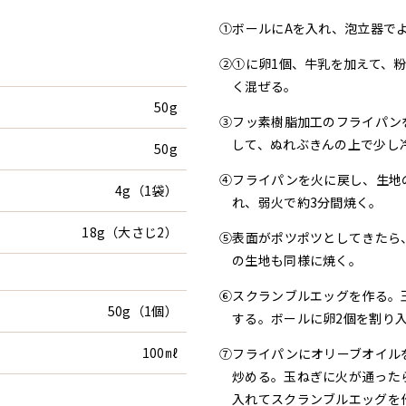
①ボールにAを入れ、泡立器で
②①に卵1個、牛乳を加えて、
く混ぜる。
50g
③フッ素樹脂加工のフライパン
して、ぬれぶきんの上で少し
50g
④フライパンを火に戻し、生地の
4g（1袋）
れ、弱火で約3分間焼く。
18g（大さじ2）
⑤表面がポツポツとしてきたら
の生地も同様に焼く。
⑥スクランブルエッグを作る。
50g（1個）
する。ボールに卵2個を割り
100㎖
⑦フライパンにオリーブオイル
炒める。玉ねぎに火が通った
入れてスクランブルエッグを