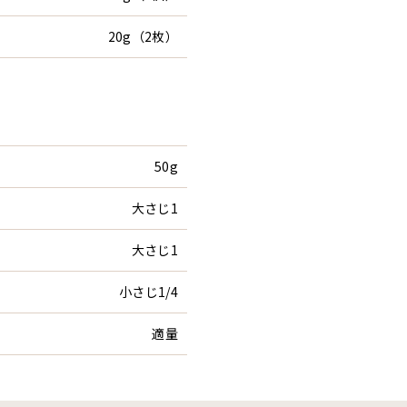
20g（2枚）
50g
大さじ1
大さじ1
小さじ1/4
適量