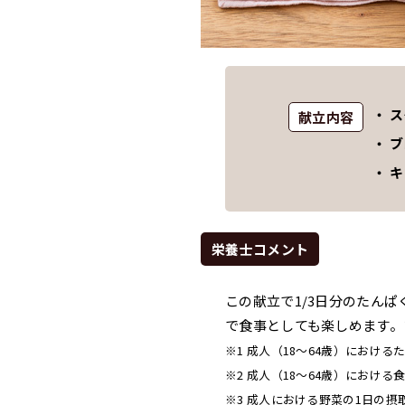
・ 
献立内容
・ 
・ 
栄養士コメント
この献立で1/3日分のたんぱ
で食事としても楽しめます。
※1 成人（18～64歳）におけ
※2 成人（18～64歳）におけ
※3 成人における野菜の1日の摂