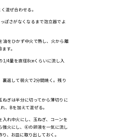
よく混ぜ合わせる。
粉っぽさがなくなるまで泡立器でよ
を油をひかず中火で熱し、火から離
冷ます。
1/4量を直径8㎝くらいに流し入
、裏返して弱火で2分間焼く。残り
玉ねぎは半分に切ってから薄切りに
入れ、Bを加えて混ぜる。
を入れ中火にし、玉ねぎ、コーンを
ら強火にし、⑥の卵液を一気に流し
作り、お皿に取り出しておく。