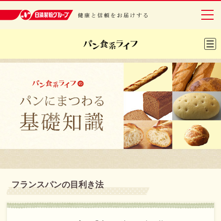
日清製粉グループ 健康と信頼をお届けする
グループについて
事業紹介
研究開発
安全・安心
IR情報
サステナビリティ
フランスパンの目利き法
レシピ・エンタメ
ニュースリリース