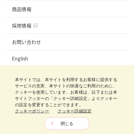
商品情報
採用情報
お問い合わせ
English
プライバシーポリシー
ソーシャルメディアガイドライン
ご利用規約
クッキーポリシー
クッキー詳細設定
本サイトでは、本サイトを利用するお客様に提供する
サイトマップ
サービスの充実、本サイトの快適なご利用のために、
クッキーを使用しています。お客様は、以下または本
サイトフッターの「クッキー詳細設定」よりクッキー
の設定を変更することができます。
クッキーポリシー
クッキー詳細設定
日清製粉グループ
Copyright © Nisshin Seifun Group Inc.
All Rights Reserved.
閉じる