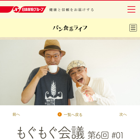
日清製粉グループ 健康と信頼をお届けする
グループについて
事業紹介
研究開発
安全・安心
IR情報
サステナビリティ
前へ
次へ
一覧へ戻る
レシピ・エンタメ
ニュースリリース