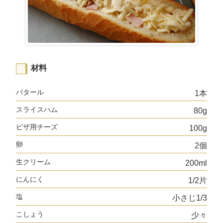
商品情報
採用情報
お問い合わせ
English
材料
バタール
1本
スライスハム
80g
ピザ用チーズ
100g
卵
2個
生クリーム
200ml
にんにく
1/2片
塩
小さじ1/3
こしょう
少々