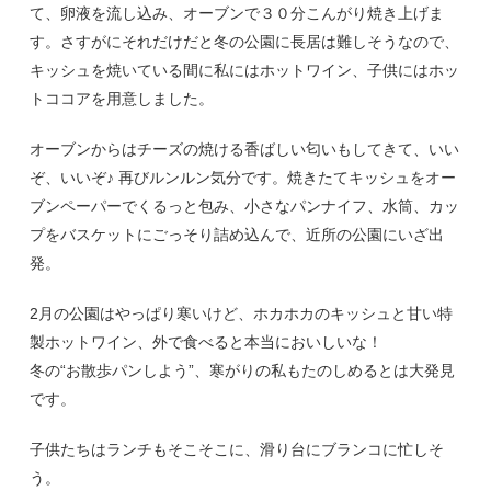
て、卵液を流し込み、オーブンで３０分こんがり焼き上げま
す。さすがにそれだけだと冬の公園に長居は難しそうなので、
キッシュを焼いている間に私にはホットワイン、子供にはホッ
トココアを用意しました。
オーブンからはチーズの焼ける香ばしい匂いもしてきて、いい
ぞ、いいぞ♪ 再びルンルン気分です。焼きたてキッシュをオー
ブンペーパーでくるっと包み、小さなパンナイフ、水筒、カッ
プをバスケットにごっそり詰め込んで、近所の公園にいざ出
発。
2月の公園はやっぱり寒いけど、ホカホカのキッシュと甘い特
製ホットワイン、外で食べると本当においしいな！
冬の“お散歩パンしよう”、寒がりの私もたのしめるとは大発見
です。
子供たちはランチもそこそこに、滑り台にブランコに忙しそ
う。