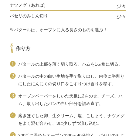
ナツメグ（あれば）
少々
パセリのみじん切り
少々
※バタールは、オーブンに入る長さのものを選ぶ！
作り方
バタールの上部を薄く切り取る。ハムを1㎝角に切る。
バタールの中の白い生地を手で取り出し、内側に半割り
にしたにんにくの切り口をこすりつけ香りを移す。
オーブンペーパーをしいた天板に2をのせ、チーズ、ハ
ム、取り出したパンの白い部分を詰め直す。
溶きほぐした卵、生クリーム、塩、こしょう、ナツメグ
をよく混ぜ合わせ、3に少しずつ流し込む。
200℃に温めたオーブンで30～40分焼く。パセリのみじ