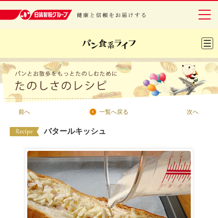
日清製粉グループ 健康と信頼をお届けする
グループについて
事業紹介
前へ
次へ
一覧へ戻る
研究開発
バタールキッシュ
安全・安心
IR情報
サステナビリティ
レシピ・エンタメ
ニュースリリース