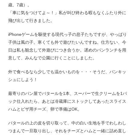
歳、7歳）。
「車に気をつけてよ～！」私が叫び終わる暇もなくふたり外に
飛び出して行きました。
iPhoneゲームを駆使する現代っ子の息子たちですが、やっぱり
子供は風の子。寒くても外で遊びたいんですね。仕方ない、今
日は私も観念して外遊びにつき合うか。遅めのパンランチを用
意して、みんなで公園に行くことにしました。
外で食べるなら少しでも温かいものを・・・そうだ、パンキッ
シュにしよう！
最寄りのパン屋でバタールを1本、スーパーで生クリームを1パ
ック仕入れたら、あとは冷蔵庫にストックしてあったスライス
ハムとピザ用チーズ、卵で準備はOK。
バタールの上の皮を切り取って、中の白い生地を手でわしわし
つまんで一旦取り出し、それをチーズとハムと一緒に詰め直し