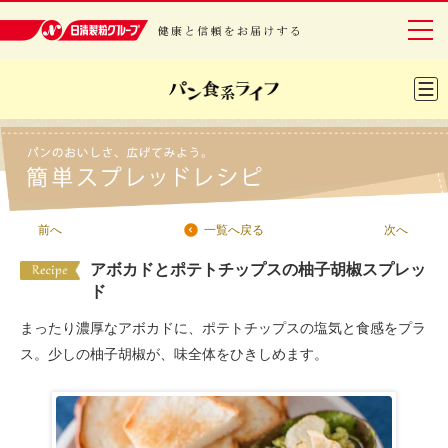
日清製粉グループ 健康と信頼をお届けする
グループについて
事業紹介
前へ
次へ
一覧へ戻る
研究開発
アボカドとポテトチップスの柚子胡椒スプレッ
安全・安心
ド
IR情報
まったり濃厚なアボカドに、ポテトチップスの塩気と食感をプラ
ス。少しの柚子胡椒が、味全体をひきしめます。
サステナビリティ
レシピ・エンタメ
ニュースリリース