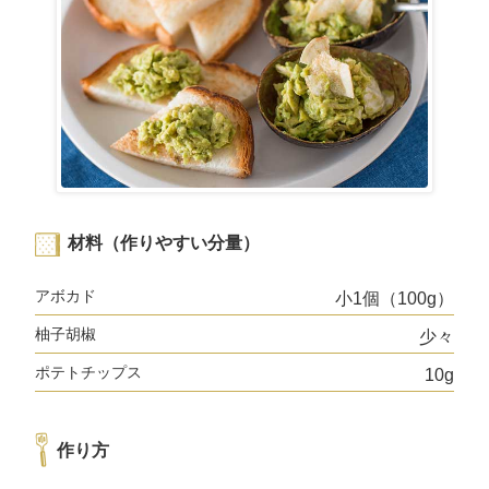
商品情報
採用情報
お問い合わせ
English
材料（作りやすい分量）
アボカド
小1個（100g）
柚子胡椒
少々
ポテトチップス
10g
作り方